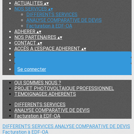
ACTUALITES
▴
▾
NOS SERVICES
▴
▾
DIFFERENTS SERVICES
ANALYSE COMPARATIVE DE DEVIS
Facturation à EDF-OA
ADHERER
▴
▾
NOS PARTENAIRES
▴
▾
CONTACT
▴
▾
ACCÉS A L'ESPACE ADHERENT
▴
▾
Se connecter
QUI SOMMES NOUS ?
PROJET PHOTOVOLTAIQUE PROFESSIONNEL
TEMOIGNAGES ADHERENTS
DIFFERENTS SERVICES
ANALYSE COMPARATIVE DE DEVIS
Facturation à EDF-OA
DIFFERENTS SERVICES
ANALYSE COMPARATIVE DE DEVIS
Facturation à EDF-OA