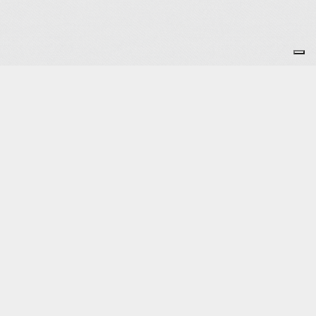
Je m'abonne à la newsletter
OK
Plan du site
Licences
Mentions légales
CGUV
Paramétrer vos cookies
Se connecter
Propulsé par AssoConnect, le logiciel des associations
Environnementales
Vos choix en matière de confidentialité